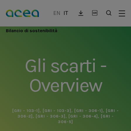
Salta
al
EN
IT
contenuto
principale
Bilancio di sostenibilità
Gli scarti -
Overview
[GRI - 103-1]
,
[GRI - 103-3]
,
[GRI - 306-1]
,
[GRI -
306-2]
,
[GRI - 306-3]
,
[GRI - 306-4]
,
[GRI -
306-5]