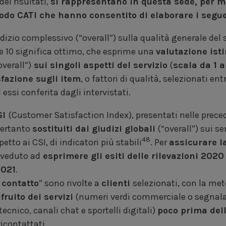
dei risultati,
si rappresentano in questa sede, per ma
todo CATI che hanno consentito di elaborare i segue
udizio complessivo (“overall”) sulla qualità generale del s
e 10 significa ottimo, che esprime una
valutazione isti
overall”)
sui singoli aspetti del servizio
(
scala da 1 a
sfazione sugli item
, o fattori di qualità, selezionati en
essi conferita dagli intervistati.
SI
(Customer Satisfaction Index), presentati nelle preced
pertanto
sostituiti dai giudizi globali
(“overall”) sui ser
48
petto ai CSI, di indicatori più stabili
. Per
assicurare l
vveduto ad
esprimere gli esiti delle rilevazioni 202
2021
.
 contatto
” sono rivolte a
clienti
selezionati, con la met
ruito dei servizi
(numeri verdi commerciale o segnalaz
tecnico, canali chat e sportelli digitali)
poco prima dell
icontattati.