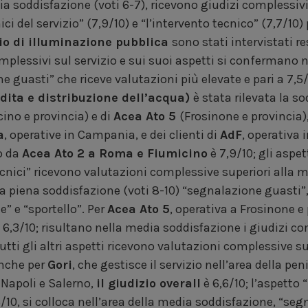
ia soddisfazione (voti 6-7), ricevono giudizi complessivi 
ici del servizio” (7,9/10) e “l’intervento tecnico” (7,7/10)
io di illuminazione pubblica
sono stati intervistati re
 complessivi sul servizio e sui suoi aspetti si confermano
e guasti” che riceve valutazioni più elevate e pari a 7,5/
endita e distribuzione dell’acqua)
è stata rilevata la s
ino e provincia) e di
Acea Ato 5
(Frosinone e provincia), 
a
, operative in Campania, e dei clienti di
AdF
, operativa 
o da
Acea Ato 2 a Roma e Fiumicino
è 7,9/10; gli aspet
ecnici” ricevono valutazioni complessive superiori alla 
lla piena soddisfazione (voti 8-10) “segnalazione guasti”,
 e “sportello”. Per
Acea Ato 5
, operativa a Frosinone e
è 6,3/10; risultano nella media soddisfazione i giudizi c
utti gli altri aspetti ricevono valutazioni complessive s
Anche per
Gori
, che gestisce il servizio nell’area della pen
 Napoli e Salerno,
il giudizio overall
è 6,6/10; l’aspetto 
/10, si colloca nell’area della media soddisfazione, “seg