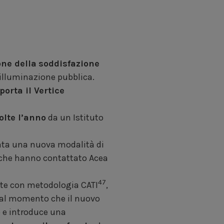
one della
soddisfazione
 illuminazione pubblica.
porta il Vertice
olte l’anno
da un Istituto
tata una nuova modalità di
i che hanno contattato Acea
47
otte con metodologia CATI
,
 Dal momento che il nuovo
 e introduce una