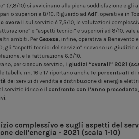
(7,8/10) si avvicinano alla piena soddisfazione e gli alt
ari o superiori a 8/10. Riguardo ad
AdF
, operativa in To
io overall
sul servizio è 7,5/10; le valutazioni complessiv
atturazione” e “aspetti tecnici” e superiori ad 8/10, vale a
altri ambiti. Per
Gesesa
, infine, operativa a Benevento e
0; gli “aspetti tecnici del servizio” ricevono un giudizio 
fazione, e la fatturazione 6,9/10.
rano, per ciascun servizio,
i giudizi “overall” 2021 (sc
 le tabelle nn. 16 e 17 riportano anche
le percentuali di 
ità
dei servizi di vendita e distribuzione di energia elettri
 servizio idrico e il
confronto con l’anno precedente
vi.
izio complessivo e sugli aspetti del servi
one dell’energia - 2021 (scala 1-10)