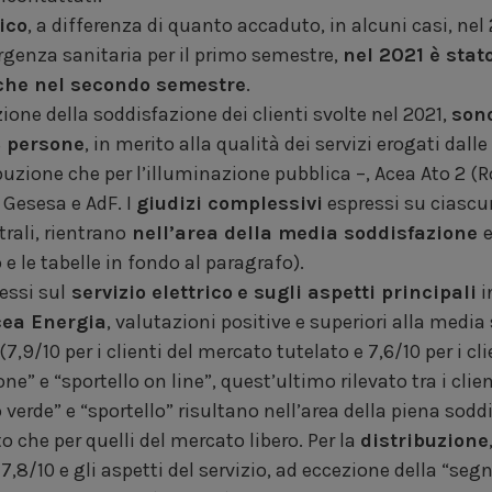
sico
, a differenza di quanto accaduto, in alcuni casi, nel
genza sanitaria per il primo semestre,
nel
2021 è stato
 che nel secondo semestre
.
zione della soddisfazione dei clienti svolte nel 2021,
sono
 persone
, in merito alla qualità dei servizi erogati dall
tribuzione che per l’illuminazione pubblica –, Acea Ato 2 
, Gesesa e AdF. I
giudizi complessivi
espressi su ciascu
rali, rientrano
nell’area della media soddisfazione
e
 e le tabelle in fondo al paragrafo).
essi sul
servizio elettrico
e sugli aspetti principali
i
ea Energia
, valutazioni positive e superiori alla media
(7,9/10 per i clienti del mercato tutelato e 7,6/10 per i cl
one” e “sportello on line”, quest’ultimo rilevato tra i clie
erde” e “sportello” risultano nell’area della piena soddi
to che per quelli del mercato libero. Per la
distribuzione
,8/10 e gli aspetti del servizio, ad eccezione della “seg