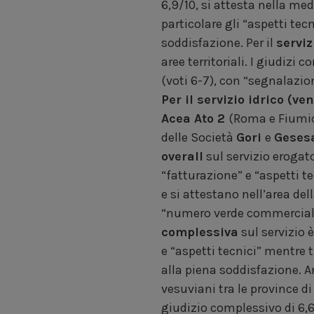
6,9/10, si attesta nella med
particolare gli “aspetti tecn
soddisfazione. Per il
serviz
aree territoriali. I giudizi
(voti 6-7), con “segnalazion
Per il servizio idrico (v
Acea Ato 2
(Roma e Fiumic
delle Società
Gori
e
Geses
overall
sul servizio erogat
“fatturazione” e “aspetti t
e si attestano nell’area de
“numero verde commerciale”
complessiva
sul servizio 
e “aspetti tecnici” mentre t
alla piena soddisfazione. 
vesuviani tra le province di
giudizio complessivo di 6,6