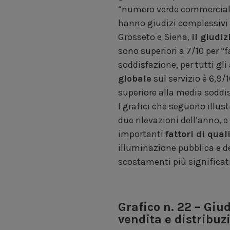
“numero verde commerciale” 
hanno giudizi complessivi p
Grosseto e Siena,
il giudiz
sono superiori a 7/10 per “f
soddisfazione, per tutti gli 
globale
sul servizio è 6,9/1
superiore alla media soddis
I grafici che seguono illust
due rilevazioni dell’anno, e
importanti
fattori di qual
illuminazione pubblica e del
scostamenti più significati
Grafico n. 22 – Giud
vendita e distribuzi