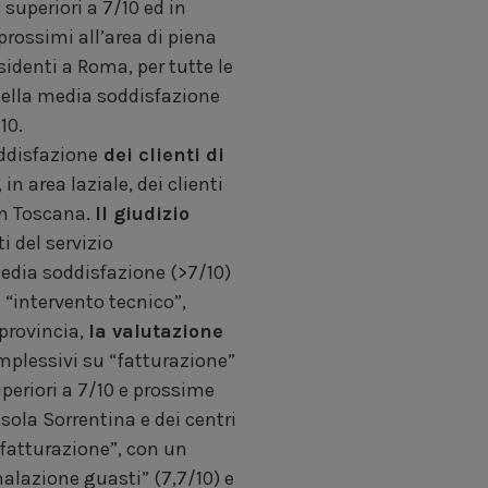
superiori a 7/10 ed in
 prossimi all’area di piena
sidenti a Roma, per tutte le
 nella media soddisfazione
10.
oddisfazione
dei clienti di
in area laziale, dei clienti
in Toscana.
Il giudizio
ti del servizio
media soddisfazione (>7/10)
 “intervento tecnico”,
 provincia,
la valutazione
omplessivi su “fatturazione”
uperiori a 7/10 e prossime
isola Sorrentina e dei centri
“fatturazione”, con un
nalazione guasti” (7,7/10) e