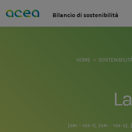
Salta
al
Bilancio di sostenibilità
contenuto
principale
HOME
SOSTENIBILIT
La
[GRI - 103-1]
,
[GRI - 103-3]
,