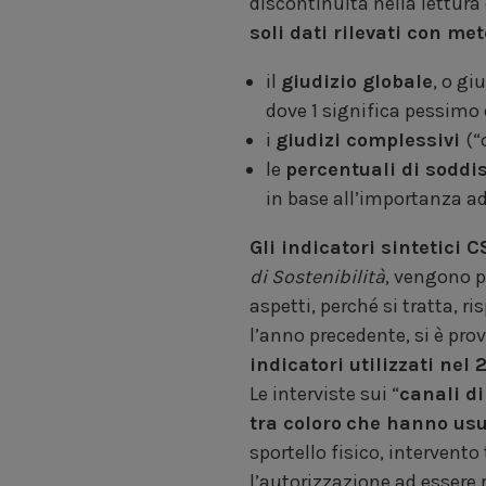
discontinuità nella lettura 
soli dati rilevati con me
il
giudizio globale
, o gi
dove 1 significa pessimo 
i
giudizi complessivi
(“
le
percentuali di soddi
in base all’importanza ad 
Gli indicatori sintetici C
di Sostenibilità
, vengono 
aspetti, perché si tratta, ris
l’anno precedente, si è pro
indicatori utilizzati nel 
Le interviste sui “
canali di
tra coloro
che hanno usuf
sportello fisico, intervento 
l’autorizzazione ad essere r