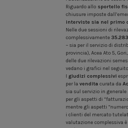
Riguardo allo
sportello
fi
chiusure imposte dall’emer
interviste sia nel primo
Nelle due sessioni di rileva
complessivamente
35.283
– sia per il servizio di dis
provincia), Acea Ato 5, Gori
delle due rilevazioni semest
vedano i grafici nel seguito
I
giudizi complessivi
espr
per la
vendita
curata da
Ac
sia sul servizio in generale 
per gli aspetti di “fatturazi
mentre gli aspetti “numero v
i clienti del mercato tutela
valutazione complessiva è 7