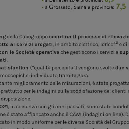
ing
della Capogruppo
coordina il processo
di rilevazi
46
etto ai servizi erogati
, in ambito elettrico, idrico
e di
con le Società operative
che gestiscono i servizi e
sup
ati
.
satisfaction
(“qualità percepita”) vengono svolte
due v
demoscopiche, individuato tramite gara.
ostante miglioramento delle misurazioni, è stata proget
prattutto per le indagini sulla soddisfazione dei client
a disposizione.
2021
, in coerenza con gli anni passati, sono state cond
ne è stato affiancato anche il CAWI (indagini on line).
ato in modo uniforme per le diverse Società del Gruppo