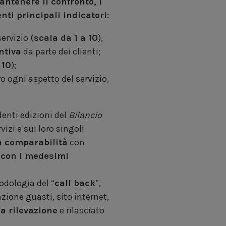
ntenere il confronto, i
nti principali indicatori
:
ervizio (
scala da 1 a 10
),
ntiva
da parte dei clienti;
 10
);
tro ogni aspetto del servizio,
enti edizioni del
Bilancio
vizi e sui loro singoli
a comparabilità
con
0 con i medesimi
odologia del “
call back
”,
ione guasti, sito internet,
a rilevazione
e rilasciato